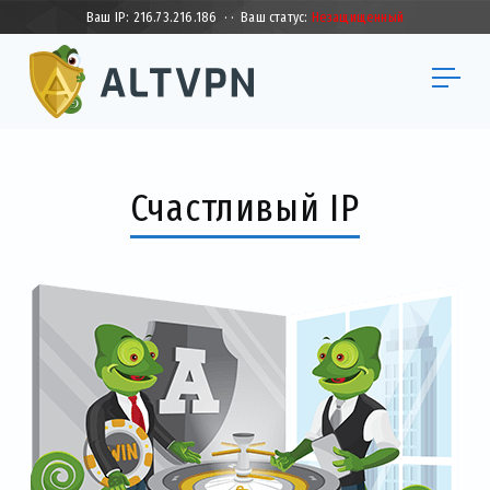
Ваш IP:
216.73.216.186
·
·
Ваш статус:
Незащищенный
Счастливый IP