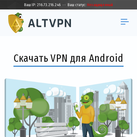
Ваш IP:
216.73.216.246
·
·
Ваш статус:
Незащищенный
Скачать VPN для Android