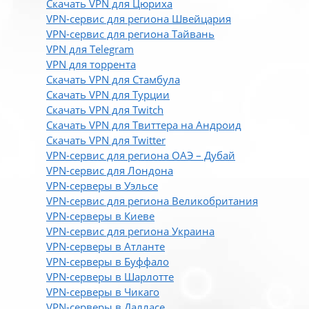
Скачать VPN для Цюриха
VPN-сервис для региона Швейцария
VPN-сервис для региона Тайвань
VPN для Telegram
VPN для торрента
Скачать VPN для Стамбула
Скачать VPN для Турции
Скачать VPN для Twitch
Скачать VPN для Твиттера на Андроид
Скачать VPN для Twitter
VPN-сервис для региона ОАЭ – Дубай
VPN-сервис для Лондона
VPN-серверы в Уэльсе
VPN-сервис для региона Великобритания
VPN-серверы в Киеве
VPN-сервис для региона Украина
VPN-серверы в Атланте
VPN-серверы в Буффало
VPN-серверы в Шарлотте
VPN-серверы в Чикаго
VPN-серверы в Далласе