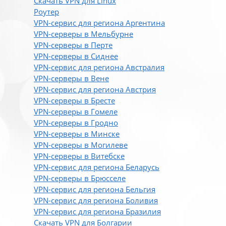
Скачать VPN для Linux
Роутер
VPN-сервис для региона Аргентина
VPN-серверы в Мельбурне
VPN-серверы в Перте
VPN-серверы в Сиднее
VPN-сервис для региона Австралия
VPN-серверы в Вене
VPN-сервис для региона Австрия
VPN-серверы в Бресте
VPN-серверы в Гомеле
VPN-серверы в Гродно
VPN-серверы в Минске
VPN-серверы в Могилеве
VPN-серверы в Витебске
VPN-сервис для региона Беларусь
VPN-серверы в Брюсселе
VPN-сервис для региона Бельгия
VPN-сервис для региона Боливия
VPN-сервис для региона Бразилия
Скачать VPN для Болгарии