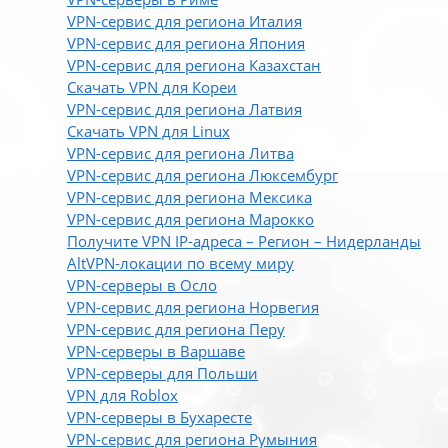
VPN-сервис для региона Италия
VPN-сервис для региона Япония
VPN-сервис для региона Казахстан
Скачать VPN для Кореи
VPN-сервис для региона Латвия
Скачать VPN для Linux
VPN-сервис для региона Литва
VPN-сервис для региона Люксембург
VPN-сервис для региона Мексика
VPN-сервис для региона Марокко
Получите VPN IP-адреса – Регион – Нидерланды
AltVPN-локации по всему миру
VPN-серверы в Осло
VPN-сервис для региона Норвегия
VPN-сервис для региона Перу
VPN-серверы в Варшаве
VPN-серверы для Польши
VPN для Roblox
VPN-серверы в Бухаресте
VPN-сервис для региона Румыния