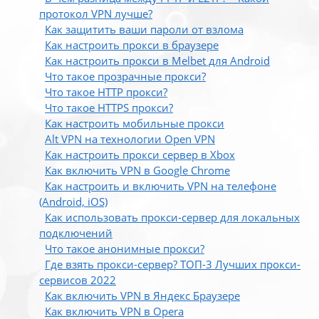
протокол VPN лучше?
Как защитить ваши пароли от взлома
Как настроить прокси в браузере
Как настроить прокси в Melbet для Android
Что такое прозрачные прокси?
Что такое HTTP прокси?
Что такое HTTPS прокси?
Как настроить мобильные прокси
Alt VPN на технологии Open VPN
Как настроить прокси сервер в Xbox
Как включить VPN в Google Chrome
Как настроить и включить VPN на телефоне
(Android, iOS)
Как использовать прокси-сервер для локальных
подключений
Что такое анонимные прокси?
Где взять прокси-сервер? ТОП-3 Лучших прокси-
сервисов 2022
Как включить VPN в Яндекс Браузере
Как включить VPN в Opera