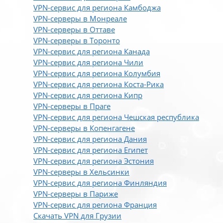
VPN-сервис для региона Камбоджа
VPN-серверы в Монреале
VPN-серверы в Оттаве
VPN-серверы в Торонто
VPN-сервис для региона Канада
VPN-сервис для региона Чили
VPN-сервис для региона Колумбия
VPN-сервис для региона Коста-Рика
VPN-сервис для региона Кипр
VPN-серверы в Праге
VPN-сервис для региона Чешская республика
VPN-серверы в Копенгагене
VPN-сервис для региона Дания
VPN-сервис для региона Египет
VPN-сервис для региона Эстония
VPN-серверы в Хельсинки
VPN-сервис для региона Финляндия
VPN-серверы в Париже
VPN-сервис для региона Франция
Скачать VPN для Грузии