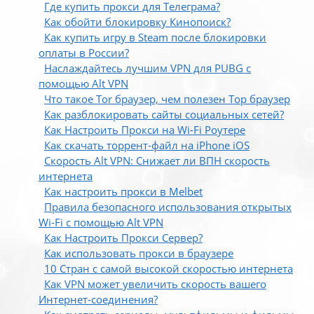
Где купить прокси для Телеграма?
Как обойти блокировку Кинопоиск?
Как купить игру в Steam после блокировки
оплаты в России?
Наслаждайтесь лучшим VPN для PUBG с
помощью Alt VPN
Что такое Tor браузер, чем полезен Тор браузер
Как разблокировать сайты социальных сетей?
Как Настроить Прокси на Wi-Fi Роутере
Как скачать торрент-файл на iPhone iOS
Скорость Alt VPN: Снижает ли ВПН скорость
интернета
Как настроить прокси в Melbet
Правила безопасного использования открытых
Wi-Fi с помощью Alt VPN
Как Настроить Прокси Сервер?
Как использовать прокси в браузере
10 Стран с самой высокой скоростью интернета
Как VPN может увеличить скорость вашего
Интернет-соединения?