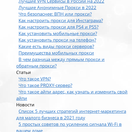
Лучшие VPN Сервисы в России на 2022
Лучшие Анонимные Прокси в 2022
Что безопаснее: ВПН или прокси?
Как настроить прокси для Инстаграма?
Как настроить прокси для PS4 и PS5?
Как установить мобильные прокси?
Как установить прокси на телефон?
Какие есть виды прокси серверов?
Преимущества мобильных прокси
В чем разница между прямым прокси и
обратным прокси?
Статьи
Что такое VPN?
Что такое PROXY-сервер?
Что такое айпи адрес, как узнать и изменить свой
айпи
Новости
Список 5 лучших стратегий интернет-маркетинга
для малого бизнеса в 2021 году
5 простых советов по усилению сигнала Wi-Fi в
вашем доме