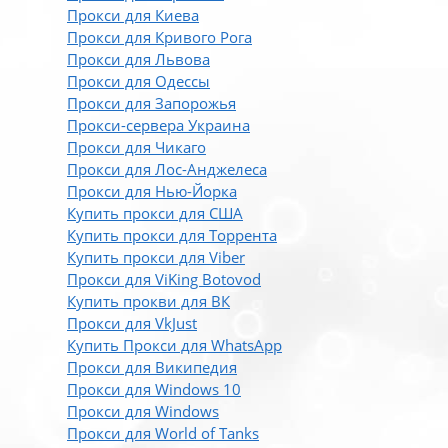
Прокси для Киева
Прокси для Кривого Рога
Прокси для Львова
Прокси для Одессы
Прокси для Запорожья
Прокси-сервера Украина
Прокси для Чикаго
Прокси для Лос-Анджелеса
Прокси для Нью-Йорка
Купить прокси для США
Купить прокси для Торрента
Купить прокси для Viber
Прокси для ViKing Botovod
Купить прокви для ВК
Прокси для VkJust
Купить Прокси для WhatsApp
Прокси для Википедия
Прокси для Windows 10
Прокси для Windows
Прокси для World of Tanks