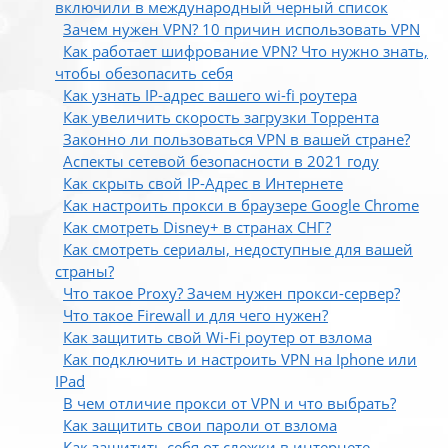
включили в международный черный список
Зачем нужен VPN? 10 причин использовать VPN
Как работает шифрование VPN? Что нужно знать,
чтобы обезопасить себя
Как узнать IP-адрес вашего wi-fi роутера
Как увеличить скорость загрузки Торрента
Законно ли пользоваться VPN в вашей стране?
Аспекты сетевой безопасности в 2021 году
Как скрыть свой IP-Адрес в Интернете
Как настроить прокси в браузере Google Chrome
Как смотреть Disney+ в странах СНГ?
Как смотреть сериалы, недоступные для вашей
страны?
Что такое Proxy? Зачем нужен прокси-сервер?
Что такое Firewall и для чего нужен?
Как защитить свой Wi-Fi роутер от взлома
Как подключить и настроить VPN на Iphone или
IPad
В чем отличие прокси от VPN и что выбрать?
Как защитить свои пароли от взлома
Как защитить себя от слежки в интернете