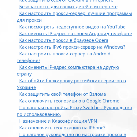
Безопасность для ваших детей в интернете
Как настроить прокси-сервер: лучшие программы
для прокси
Как посмотреть недоступное видео на YouTube
Как сменить IP-адрес на своем Андроид телефоне
Как настроить прокси в браузере Opera
Как настроить IPv6 прокси-сервер на Windows?
Как настроить прокси-сервер на Android
телефоне?
Как сменить IP-адрес компьютера на другую
страну
Как обойти блокировку российских сервисов в
Украине
Как защитить свой телефон от Взлома
Как отключить геопозицию в Google Chrome
Пошаговая настройка Proxy Switcher. Руководство
по использованию.
Назначение и Классификация VPN
Как отключить геолокацию на iPhone?
Пошаговое руководство по настройке прокси в