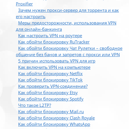
Proxifier
Зачем нужен прокси-сервер для торрента и как
его настроить
Меры предосторожности, использования VPN
для онлайн-банкинга
Как настроить VPN на роутере
Как обойти блокировку RuTracker
Как обойти блокировку Чат Рулетки – свободное
общение без банов и запретов с прокси или VPN
5 причин использовать VPN для игр
Как включить VPN на компьютере
Как обойти блокировку Netflix
Как обойти блокировку TikTok
Как проверить VPN-соединение?
Как обойти блокировку Etsy
Как обойти блокировку Spotify
Что такое L2TP?
Как обойти блокировку Mail.ru
Как обойти блокировку Clash Royale
Как обойти блокировку WhatsApp