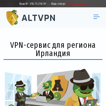
Ваш IP:
216.73.216.91
·
·
Ваш статус:
Незащищенный
VPN-сервис для региона
Ирландия