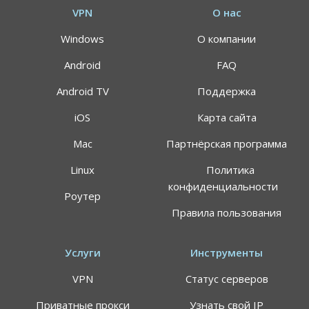
VPN
О нас
Windows
О компании
Android
FAQ
Android TV
Поддержка
iOS
Карта сайта
Mac
Партнёрская программа
АКЦИЯ
СКИДКИ 64%
Linux
Политика
конфиденциальности
Роутер
Воспользуйтесь специальным предложением
Правила пользования
ALTVPN, и сэкомьте на тарифном плане до 64%
191.8$
59.99$
Услуги
Инструменты
VPN
Статус серверов
Цена указана за план подписки 24 месяца, может
применяться НДС
Приватные прокси
Узнать свой IP