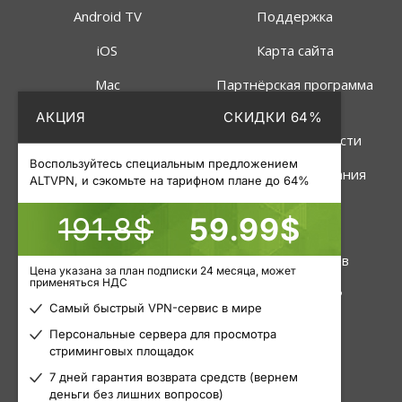
Android TV
Поддержка
iOS
Карта сайта
Mac
Партнёрская программа
АКЦИЯ
СКИДКИ 64%
Linux
Политика
конфиденциальности
Роутер
Воспользуйтесь специальным предложением
Правила пользования
ALTVPN, и сэкомьте на тарифном плане до 64%
191.8$
59.99$
Услуги
Инструменты
VPN
Статус серверов
Цена указана за план подписки 24 месяца, может
применяться НДС
Приватные прокси
Узнать свой IP
Самый быстрый VPN-сервис в мире
Пакетные прокси
Блог
Персональные сервера для просмотра
стриминговых площадок
Мобильные прокси
Статьи
7 дней гарантия возврата средств (вернем
деньги без лишних вопросов)