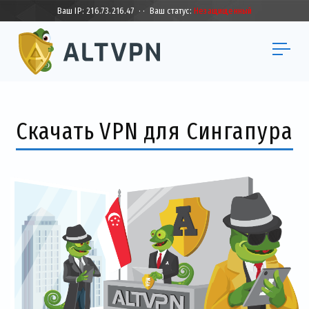
Ваш IP:
216.73.216.47
·
·
Ваш статус:
Незащищенный
Скачать VPN для Сингапура