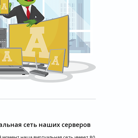
альная сеть наших серверов
 момент наша виртуальная сеть имеет 80