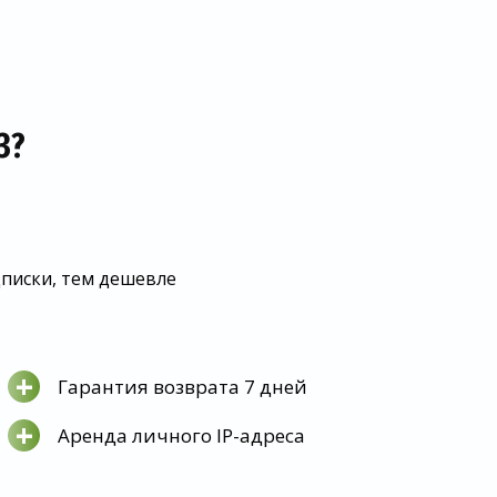
З?
дписки, тем дешевле
+
Гарантия возврата 7 дней
+
Аренда личного IP-адреса