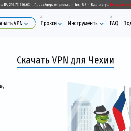
аш IP:
216.73.216.63
·
Провайдер:
Amazon.com, Inc., US
·
Ваш статус:
Незащищенн
ачать VPN
Прокси
Инструменты
FAQ
По
Скачать VPN для Чехии
е,