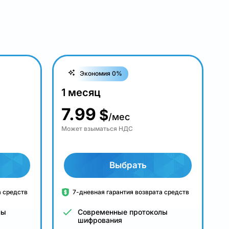
Экономия 0%
1 месяц
7.99
$
/мес
Может взыматься НДС
Выбрать
а средств
7-дневная гарантия возврата средств
лы
Современные протоколы
шифрования