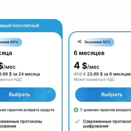
АМЫЙ ПОПУЛЯРНЫЙ
номия 69%
Экономия 50%
сяца
6 месяцев
4
$
$
/мес
/мес
9.99
$
за 24 месяца
47.9 $
23.99
$
за 6 месяцев
ыматься НДС
Может взыматься НДС
Выбрать
Выбрать
ная гарантия возврата средств
7-дневная гарантия возврат
ременные протоколы
Современные протоко
рования
шифрования