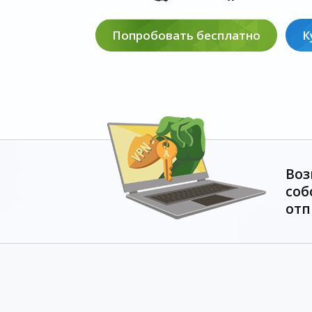
Попробовать бесплатно
К
Воз
соб
отп