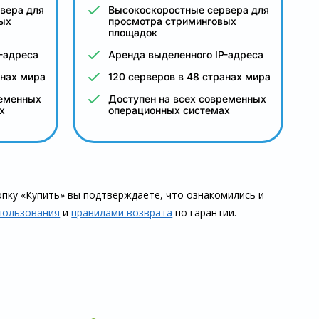
вера для
Высокоскоростные сервера для
ых
просмотра стриминговых
площадок
-адреса
Аренда выделенного IP-адреса
анах мира
120 серверов в 48 странах мира
ременных
Доступен на всех современных
х
операционных системах
пку «Купить» вы подтверждаете, что озна­комились и
пользования
и
правилами воз­врата
по гарантии.