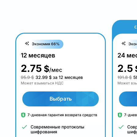
С
Экономия 66%
Эко
12 месяцев
24 ме
2.75
2.5
$
/мес
95.9 $
32.99
$
за 12 месяцев
191.8 $
5
Может взыматься НДС
Может вз
Выбрать
7-дневная гарантия возврата средств
7-днев
Современные протоколы
Сов
шифрования
шиф