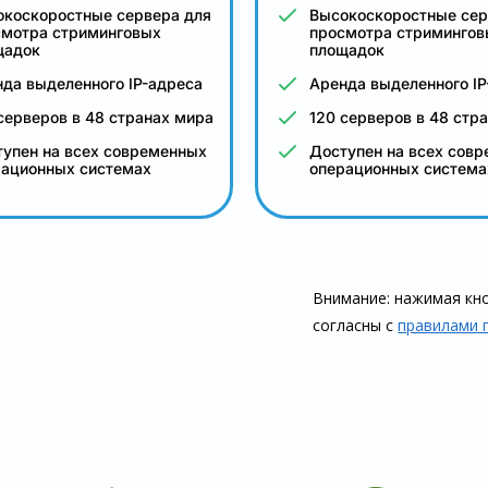
окоскоростные сервера для
Высокоскоростные сер
смотра стриминговых
просмотра стримингов
щадок
площадок
да выделенного IP-адреса
Аренда выделенного IP
серверов в 48 странах мира
120 серверов в 48 стр
упен на всех современных
Доступен на всех сов
рационных системах
операционных система
Внимание: нажимая кно
согласны с
правилами 