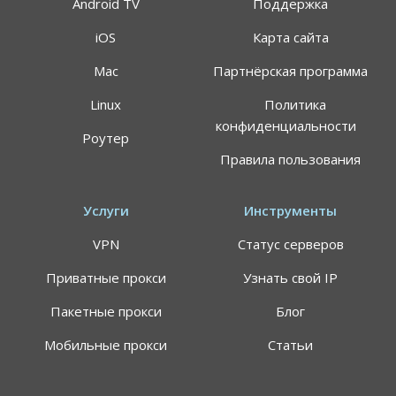
Android TV
Поддержка
iOS
Карта сайта
Mac
Партнёрская программа
АКЦИЯ
СКИДКИ 64%
Linux
Политика
конфиденциальности
Роутер
Воспользуйтесь специальным предложением
Правила пользования
ALTVPN, и сэкомьте на тарифном плане до 64%
191.8$
59.99$
Услуги
Инструменты
VPN
Статус серверов
Цена указана за план подписки 24 месяца, может
применяться НДС
Приватные прокси
Узнать свой IP
Самый быстрый VPN-сервис в мире
Пакетные прокси
Блог
Персональные сервера для просмотра
стриминговых площадок
Мобильные прокси
Статьи
7 дней гарантия возврата средств (вернем
деньги без лишних вопросов)