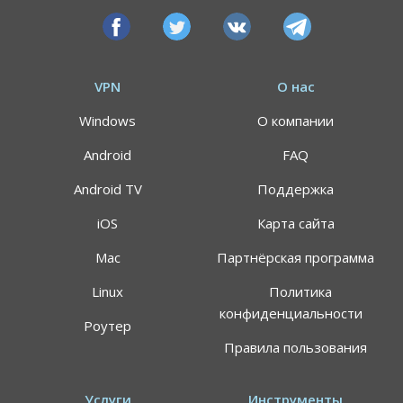
VPN
О нас
Windows
О компании
Android
FAQ
Android TV
Поддержка
iOS
Карта сайта
Mac
Партнёрская программа
АКЦИЯ
СКИДКИ 64%
Linux
Политика
конфиденциальности
Роутер
Воспользуйтесь специальным предложением
Правила пользования
ALTVPN, и сэкомьте на тарифном плане до 64%
191.8$
59.99$
Услуги
Инструменты