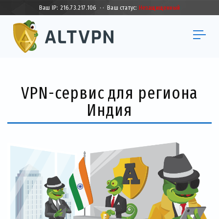
Ваш IP:
216.73.217.106
·
·
Ваш статус:
Незащищенный
VPN-сервис для региона
Индия