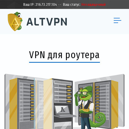
Ваш IP:
216.73.217.104
·
·
Ваш статус:
Незащищенный
VPN для роутера