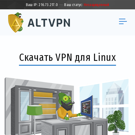
Ваш IP:
216.73.217.0
·
·
Ваш статус:
Незащищенный
Скачать VPN для Linux