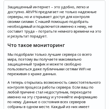
Защищенный интернет – это удобно, легко и
доступно. AltVPN предлагает не только надежные
серверы, но и открывает доступ для контроля
своими силами. С нашей помощью подобрать
необходимый и подключится именно к нему, не
составит труда – потратьте немного времени на это
и результат порадует.
Что такое мониторинг
Мы подобрали только лучшие сервера со всего
мира, поэтому вы получаете максимально
защищенный трафик и можете свободно
пользоваться даже публичными сетями WiFi не
переживая о краже данных.
А теперь открылась возможность самостоятельного
контроля процесса работы сервера. Если ваш по
любой причине стал недоступным, переходите
именно на эту страницу и уточняйте информацию
по нему. Данные о состояния всех серверов
собраны в одном месте. Каждый из них имеет