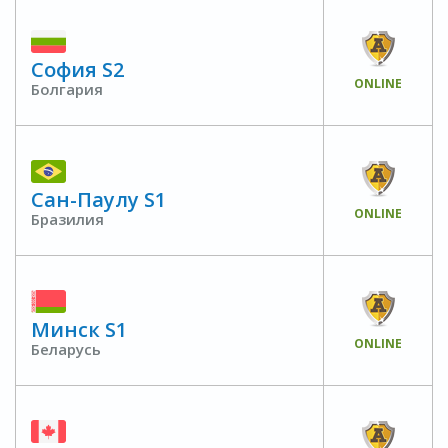
София S2
ONLINE
Болгария
Сан-Паулу S1
ONLINE
Бразилия
Минск S1
ONLINE
Беларусь