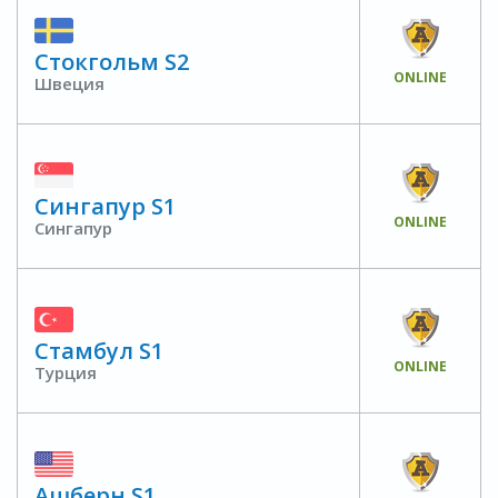
Стокгольм S2
ONLINE
Швеция
Сингапур S1
ONLINE
Сингапур
Стамбул S1
ONLINE
Турция
Ашберн S1