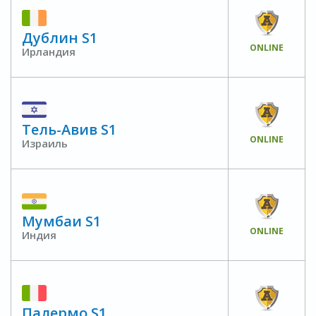
Дублин S1
ONLINE
Ирландия
Тель-Авив S1
ONLINE
Израиль
Мумбаи S1
ONLINE
Индия
Палермо S1