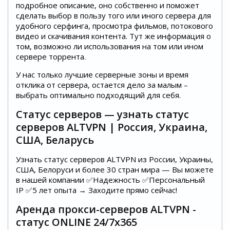
подробное описание, оно собственно и поможет
сделать выбор в пользу того или иного сервера для
удобного серфинга, просмотра фильмов, потокового
видео и скачивания контента. Тут же информация о
том, возможно ли использования на том или ином
сервере торрента.
У нас только лучшие серверные зоны и время
отклика от сервера, остается дело за малым –
выбрать оптимально подходящий для себя.
Статус серверов — узнать статус
серверов ALTVPN | Россия, Украина,
США, Беларусь
Узнать статус серверов ALTVPN из России, Украины,
США, Белоруси и более 30 стран мира — Вы можете
в нашей компании ✅Надежность ✅Персональный
IP ✅5 лет опыта → Заходите прямо сейчас!
Аренда прокси-серверов ALTVPN -
статус ONLINE 24/7x365