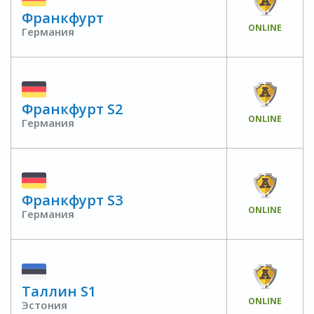
Франкфурт
ONLINE
Германия
Франкфурт S2
ONLINE
Германия
Франкфурт S3
ONLINE
Германия
Таллин S1
ONLINE
Эстония