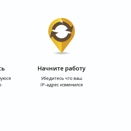
сь
Начните работу
шуюся
Убедитесь что ваш
р
IP-адрес изменился