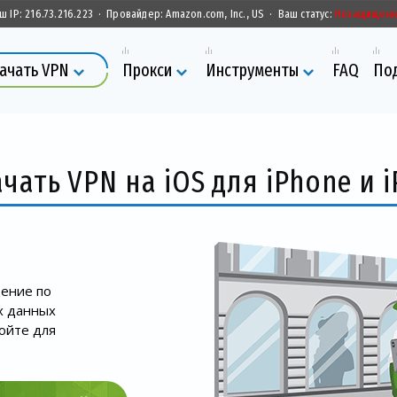
ш IP:
216.73.216.223
·
Провайдер:
Amazon.com, Inc., US
·
Ваш статус:
Незащищен
ачать VPN
Прокси
Инструменты
FAQ
По
ачать VPN на iOS для iPhone и i
ение по
х данных
ройте для