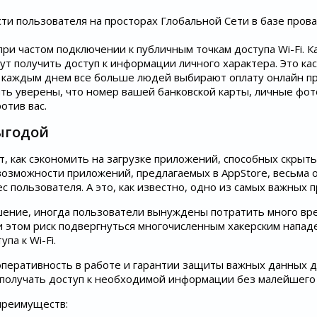
ти пользователя на просторах Глобальной Сети в базе пров
при частом подключении к публичным точкам доступа Wi-Fi. К
ут получить доступ к информации личного характера. Это ка
 каждым днем все больше людей выбирают оплату онлайн при 
ть уверены, что номер вашей банковской карты, личные фот
отив вас.
выгодой
 как сэкономить на загрузке приложений, способных скрыть
 возможности приложений, предлагаемых в AppStore, весьма
с пользователя. А это, как известно, одно из самых важных
шение, иногда пользователи вынуждены потратить много вр
и этом риск подвергнуться многочисленным хакерским нападе
па к Wi-Fi.
ративность в работе и гарантии защиты важных данных для 
 получать доступ к необходимой информации без малейшего 
преимуществ: