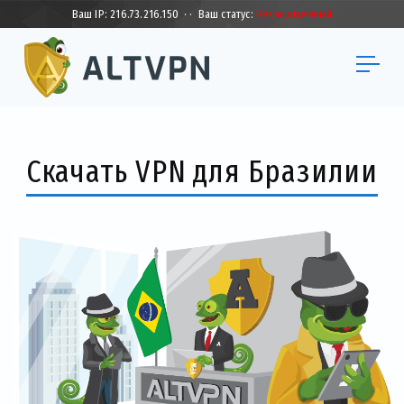
Ваш IP:
216.73.216.150
·
·
Ваш статус:
Незащищенный
Скачать VPN для Бразилии