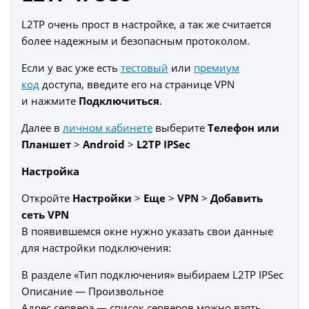
L2TP очень прост в настройке, а так же считается
более надежным и безопасным протоколом.
Если у вас уже есть
тестовый
или
премиум
код
доступа, введите его на странице VPN
и нажмите
Подключиться
.
Далее в
личном кабинете
выберите
Телефон или
Планшет
>
Android
>
L2TP IPSec
Настройка
Откройте
Настройки
>
Еще
>
VPN
>
Добавить
сеть VPN
В появившемся окне нужно указать свои данные
для настройки подключения:
В разделе «Тип подключения» выбираем L2TP IPSec
Описание — Произвольное
Адрес сервера — список серверов можно взять