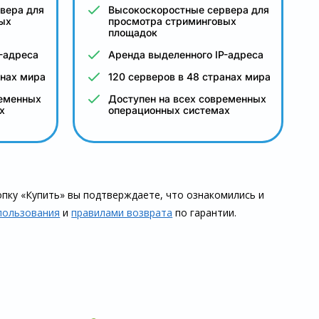
вера для
Высокоскоростные сервера для
ых
просмотра стриминговых
площадок
-адреса
Аренда выделенного IP-адреса
анах мира
120 серверов в 48 странах мира
ременных
Доступен на всех современных
х
операционных системах
пку «Купить» вы подтверждаете, что озна­комились и
пользования
и
правилами воз­врата
по гарантии.