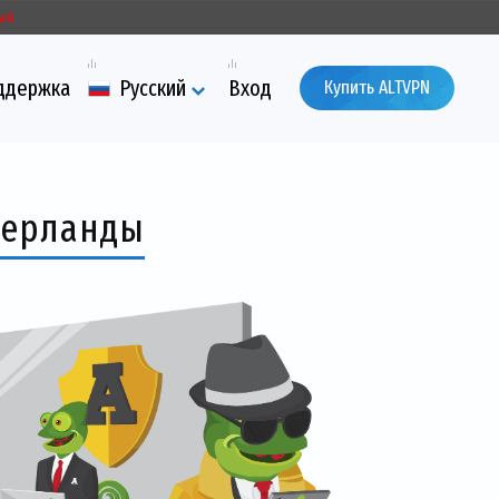
ый
ддержка
Русский
Вход
Купить ALTVPN
идерланды