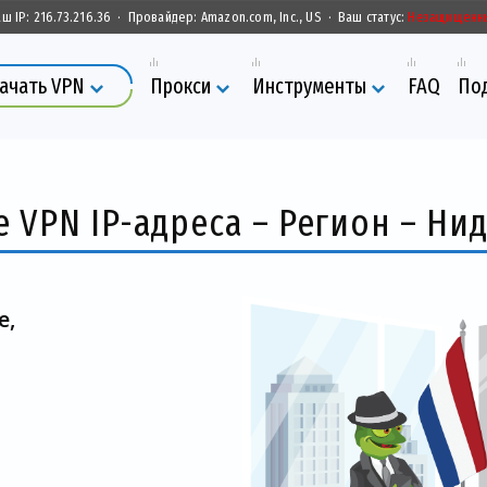
аш IP:
216.73.216.36
·
Провайдер:
Amazon.com, Inc., US
·
Ваш статус:
Незащищенн
ачать VPN
Прокси
Инструменты
FAQ
По
 VPN IP-адреса – Регион – Н
е,