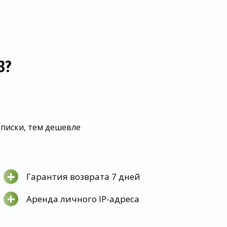
З?
дписки, тем дешевле
+
Гарантия возврата 7 дней
+
Аренда личного IP-адреса