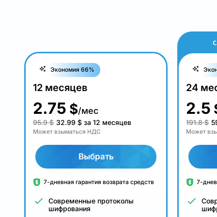
С
Экономия 66%
Эко
12 месяцев
24 ме
2.75
2.5
$
/мес
95.9 $
32.99
$
за 12 месяцев
191.8 $
5
Может взыматься НДС
Может вз
Выбрать
7-дневная гарантия возврата средств
7-днев
Современные протоколы
Сов
шифрования
шиф