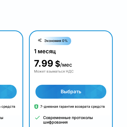
Экономия 0%
1 месяц
7.99
$
/мес
Может взыматься НДС
Выбрать
а средств
7-дневная гарантия возврата средств
лы
Современные протоколы
шифрования