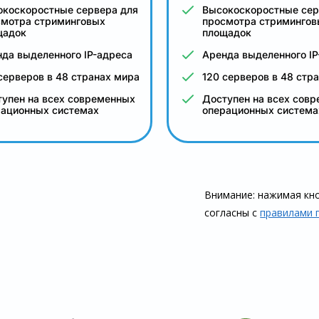
окоскоростные сервера для
Высокоскоростные сер
смотра стриминговых
просмотра стримингов
щадок
площадок
да выделенного IP-адреса
Аренда выделенного IP
серверов в 48 странах мира
120 серверов в 48 стр
упен на всех современных
Доступен на всех сов
рационных системах
операционных система
Внимание: нажимая кно
согласны с
правилами 