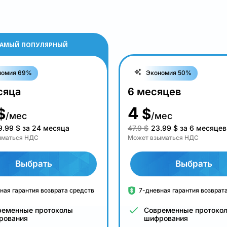
АМЫЙ ПОПУЛЯРНЫЙ
номия 69%
Экономия 50%
сяца
6 месяцев
4
$
$
/мес
/мес
9.99
$
за 24 месяца
47.9 $
23.99
$
за 6 месяцев
ыматься НДС
Может взыматься НДС
Выбрать
Выбрать
ная гарантия возврата средств
7-дневная гарантия возврат
ременные протоколы
Современные протоко
рования
шифрования