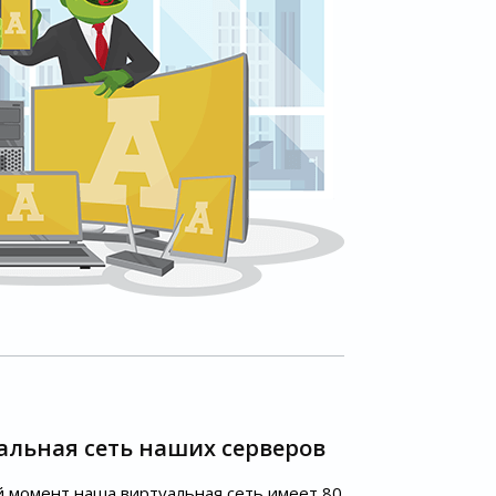
альная сеть наших серверов
 момент наша виртуальная сеть имеет 80