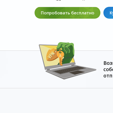
Попробовать бесплатно
К
Воз
соб
отп