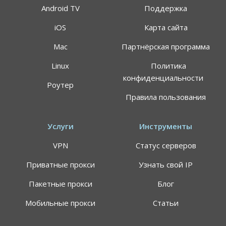
Android TV
Поддержка
iOS
Карта сайта
Mac
Партнёрская программа
АКЦИЯ
СКИДКИ 64%
Linux
Политика
конфиденциальности
Роутер
Воспользуйтесь специальным предложением
Правила пользования
ALTVPN, и сэкомьте на тарифном плане до 64%
191.8$
59.99$
Услуги
Инструменты
VPN
Статус серверов
Цена указана за план подписки 24 месяца, может
применяться НДС
Приватные прокси
Узнать свой IP
Самый быстрый VPN-сервис в мире
Пакетные прокси
Блог
Персональные сервера для просмотра
стриминговых площадок
Мобильные прокси
Статьи
7 дней гарантия возврата средств (вернем
деньги без лишних вопросов)