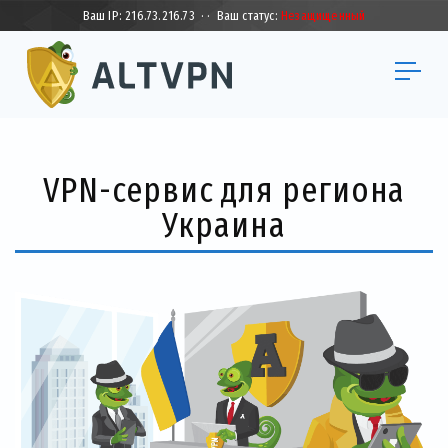
Ваш IP:
216.73.216.73
·
·
Ваш статус:
Незащищенный
VPN-сервис для региона
Украина