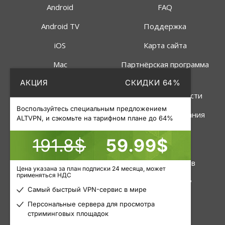
Android
FAQ
Android TV
Поддержка
iOS
Карта сайта
Mac
Партнёрская программа
АКЦИЯ
СКИДКИ 64%
Linux
Политика
конфиденциальности
Роутер
Воспользуйтесь специальным предложением
Правила пользования
ALTVPN, и сэкомьте на тарифном плане до 64%
191.8$
59.99$
Услуги
Инструменты
VPN
Статус серверов
Цена указана за план подписки 24 месяца, может
применяться НДС
Приватные прокси
Узнать свой IP
Самый быстрый VPN-сервис в мире
Пакетные прокси
Блог
Персональные сервера для просмотра
стриминговых площадок
Мобильные прокси
Статьи