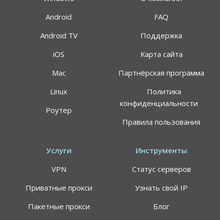
Android
FAQ
Android TV
Поддержка
iOS
Карта сайта
Mac
Партнёрская программа
АКЦИЯ
СКИДКИ 64%
Linux
Политика
конфиденциальности
Роутер
Воспользуйтесь специальным предложением
Правила пользования
ALTVPN, и сэкомьте на тарифном плане до 64%
191.8$
59.99$
Услуги
Инструменты
VPN
Статус серверов
Цена указана за план подписки 24 месяца, может
применяться НДС
Приватные прокси
Узнать свой IP
Самый быстрый VPN-сервис в мире
Пакетные прокси
Блог
Персональные сервера для просмотра
стриминговых площадок