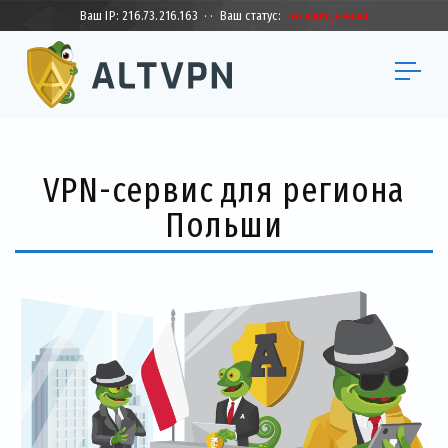
Ваш IP:
216.73.216.163
·
·
Ваш статус:
Незащищенный
VPN-сервис для региона
Польши