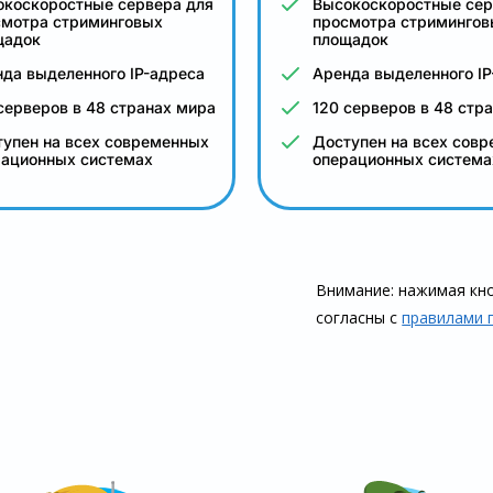
окоскоростные сервера для
Высокоскоростные сер
смотра стриминговых
просмотра стримингов
щадок
площадок
да выделенного IP-адреса
Аренда выделенного IP
серверов в 48 странах мира
120 серверов в 48 стр
упен на всех современных
Доступен на всех сов
рационных системах
операционных система
Внимание: нажимая кно
согласны с
правилами 