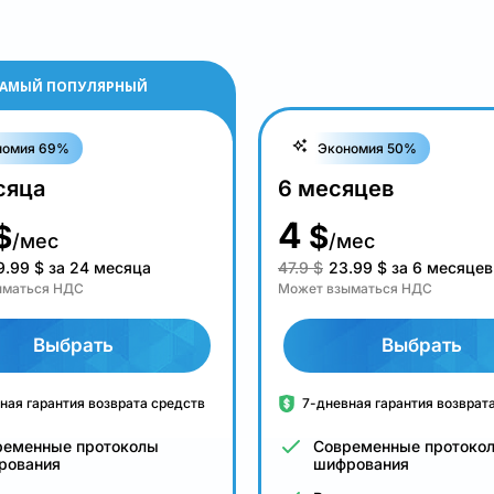
АМЫЙ ПОПУЛЯРНЫЙ
номия 69%
Экономия 50%
сяца
6 месяцев
4
$
$
/мес
/мес
9.99
$
за 24 месяца
47.9 $
23.99
$
за 6 месяцев
ыматься НДС
Может взыматься НДС
Выбрать
Выбрать
ная гарантия возврата средств
7-дневная гарантия возврат
ременные протоколы
Современные протоко
рования
шифрования