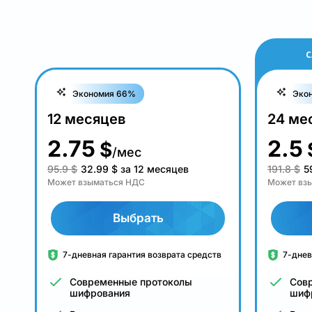
С
Экономия 66%
Эко
12 месяцев
24 ме
2.75
2.5
$
/мес
95.9 $
32.99
$
за 12 месяцев
191.8 $
5
Может взыматься НДС
Может вз
Выбрать
7-дневная гарантия возврата средств
7-днев
Современные протоколы
Сов
шифрования
шиф