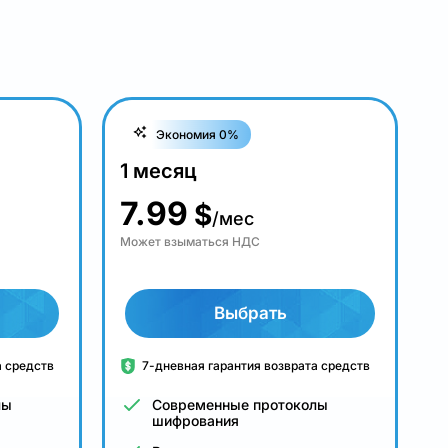
Экономия 0%
1 месяц
7.99
$
/мес
Может взыматься НДС
Выбрать
а средств
7-дневная гарантия возврата средств
лы
Современные протоколы
шифрования