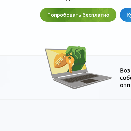
Попробовать бесплатно
К
Воз
соб
отп