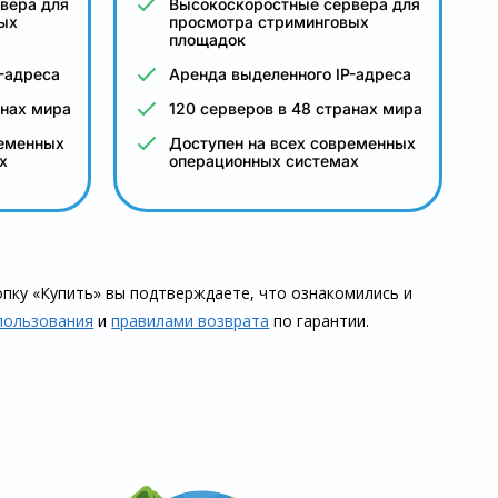
вера для
Высокоскоростные сервера для
ых
просмотра стриминговых
площадок
-адреса
Аренда выделенного IP-адреса
анах мира
120 серверов в 48 странах мира
ременных
Доступен на всех современных
х
операционных системах
пку «Купить» вы подтверждаете, что озна­комились и
пользования
и
правилами воз­врата
по гарантии.