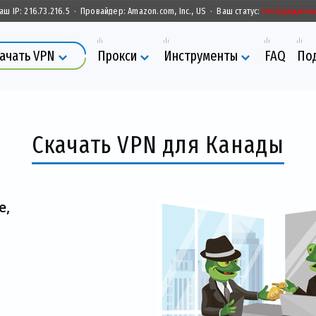
аш IP:
216.73.216.5
·
Провайдер:
Amazon.com, Inc., US
·
Ваш статус:
Незащищенн
ачать VPN
Прокси
Инструменты
FAQ
По
Скачать VPN для Канады
е,