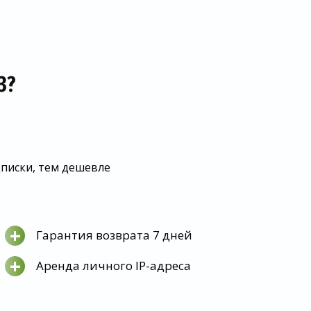
З?
дписки, тем дешевле
+
Гарантия возврата 7 дней
+
Аренда личного IP-адреса