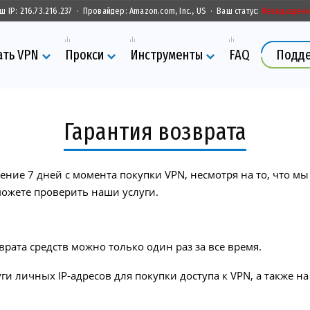
ш IP:
216.73.216.237
·
Провайдер:
Amazon.com, Inc., US
·
Ваш статус:
Незащищенн
ать VPN
Прокси
Инструменты
FAQ
Подд
Гарантия возврата
чение 7 дней с момента покупки VPN, несмотря на то, что м
можете проверить наши услуги.
рата средств можно только один раз за все время.
уги личных IP-адресов для покупки доступа к VPN, а также 