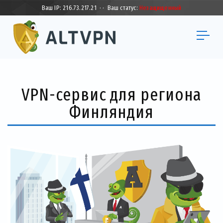
Ваш IP:
216.73.217.21
·
·
Ваш статус:
Незащищенный
VPN-сервис для региона
Финляндия