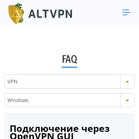
FAQ
VPN
Windows
Подключение через
OpenVPN GUI