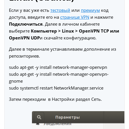
Если у вас уже есть
тестовый
или
премиум
код
доступа, введите его на
странице
VPN
и нажмите
Подключиться
. Далее в личном кабинете
выберите
Компьютер > Linux > OpenVPN TCP или
OpenVPN UDP
и скачайте конфигурацию.
Далее в терминале устанавливаем дополнение из
репозиториев.
sudo apt-get -y install network-manager-openvpn
sudo apt-get -y install network-manager-openvpn-
gnome
sudo systemctl restart NetworkManager.service
Затем переходим в Настройки раздел Сеть.