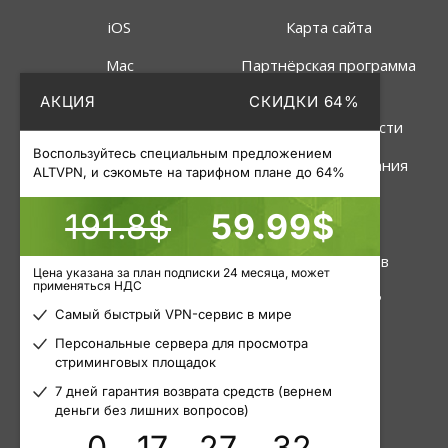
iOS
Карта сайта
Mac
Партнёрская программа
АКЦИЯ
СКИДКИ 64%
Linux
Политика
конфиденциальности
Роутер
Воспользуйтесь специальным предложением
Правила пользования
ALTVPN, и сэкомьте на тарифном плане до 64%
191.8$
59.99$
Услуги
Инструменты
VPN
Статус серверов
Цена указана за план подписки 24 месяца, может
применяться НДС
Приватные прокси
Узнать свой IP
Самый быстрый VPN-сервис в мире
Пакетные прокси
Блог
Персональные сервера для просмотра
стриминговых площадок
Мобильные прокси
Статьи
7 дней гарантия возврата средств (вернем
деньги без лишних вопросов)
0
17
27
32