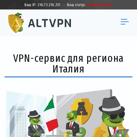
Ваш IP:
216.73.216.251
·
·
Ваш статус:
Незащищенный
VPN-сервис для региона
Италия