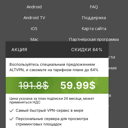
Android
FAQ
Android TV
Поддержка
iOS
Карта сайта
Mac
Партнёрская программа
АКЦИЯ
СКИДКИ 64%
Linux
Политика
конфиденциальности
Роутер
Воспользуйтесь специальным предложением
Правила пользования
ALTVPN, и сэкомьте на тарифном плане до 64%
191.8$
59.99$
Услуги
Инструменты
VPN
Статус серверов
Цена указана за план подписки 24 месяца, может
применяться НДС
Приватные прокси
Узнать свой IP
Самый быстрый VPN-сервис в мире
Пакетные прокси
Блог
Персональные сервера для просмотра
стриминговых площадок
Мобильные прокси
Статьи