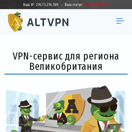
Ваш IP:
216.73.216.109
·
·
Ваш статус:
Незащищенный
VPN-сервис для региона
Великобритания