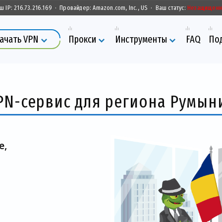
ш IP:
216.73.216.169
·
Провайдер:
Amazon.com, Inc., US
·
Ваш статус:
Незащищен
ачать VPN
Прокси
Инструменты
FAQ
По
PN-сервис для региона Румын
е,