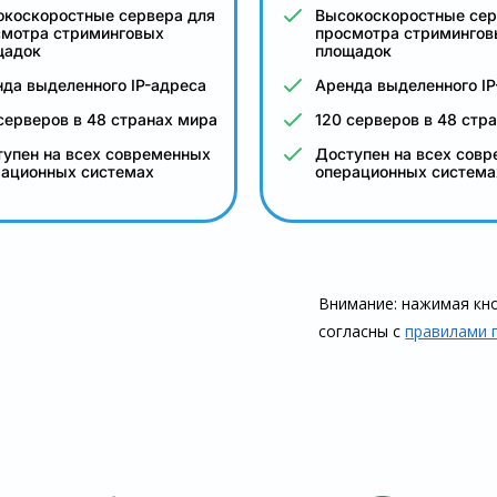
окоскоростные сервера для
Высокоскоростные сер
смотра стриминговых
просмотра стримингов
щадок
площадок
да выделенного IP-адреса
Аренда выделенного IP
серверов в 48 странах мира
120 серверов в 48 стр
упен на всех современных
Доступен на всех сов
рационных системах
операционных система
Внимание: нажимая кно
согласны с
правилами 