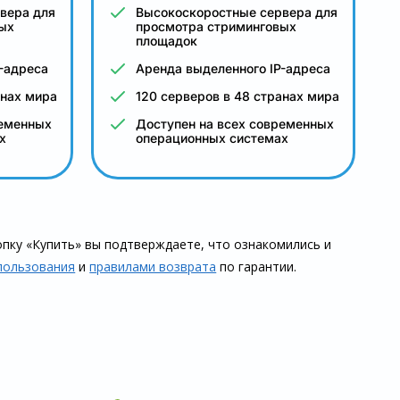
вера для
Высокоскоростные сервера для
ых
просмотра стриминговых
площадок
-адреса
Аренда выделенного IP-адреса
анах мира
120 серверов в 48 странах мира
ременных
Доступен на всех современных
х
операционных системах
пку «Купить» вы подтверждаете, что озна­комились и
пользования
и
правилами воз­врата
по гарантии.