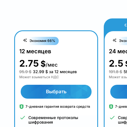
С
Экономия 66%
Эко
12 месяцев
24 ме
2.75
2.5
$
/мес
95.9 $
32.99
$
за 12 месяцев
191.8 $
5
Может взыматься НДС
Может вз
Выбрать
7-дневная гарантия возврата средств
7-днев
Современные протоколы
Сов
шифрования
шиф