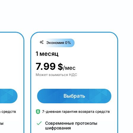
Экономия 0%
1 месяц
7.99
$
/мес
Может взыматься НДС
Выбрать
а средств
7-дневная гарантия возврата средств
лы
Современные протоколы
шифрования