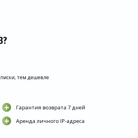
З?
дписки, тем дешевле
+
Гарантия возврата 7 дней
+
Аренда личного IP-адреса