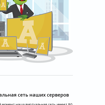
альная сеть наших серверов
 момент наша виртуальная сеть имеет 80