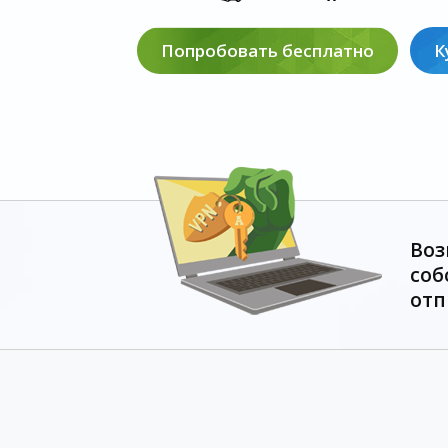
Попробовать бесплатно
К
Воз
соб
отп