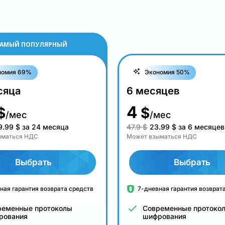
АМЫЙ ПОПУЛЯРНЫЙ
номия 69%
Экономия 50%
сяца
6 месяцев
4
$
$
/мес
/мес
9.99
$
за 24 месяца
47.9 $
23.99
$
за 6 месяцев
ыматься НДС
Может взыматься НДС
Выбрать
Выбрать
ная гарантия возврата средств
7-дневная гарантия возврат
ременные протоколы
Современные протоко
рования
шифрования