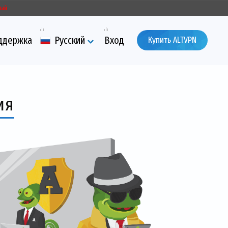
ный
ддержка
Русский
Вход
Купить ALTVPN
ия