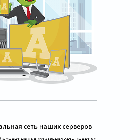
альная сеть наших серверов
 момент наша виртуальная сеть имеет 80