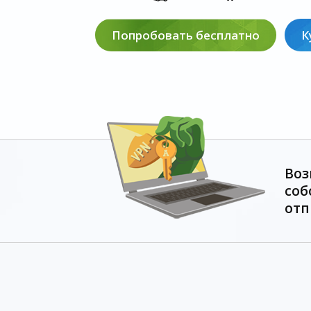
Попробовать бесплатно
К
Воз
соб
отп