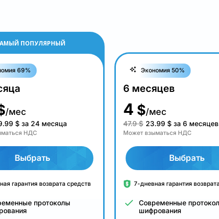
АМЫЙ ПОПУЛЯРНЫЙ
номия 69%
Экономия 50%
сяца
6 месяцев
4
$
$
/мес
/мес
9.99
$
за 24 месяца
47.9 $
23.99
$
за 6 месяцев
ыматься НДС
Может взыматься НДС
Выбрать
Выбрать
ная гарантия возврата средств
7-дневная гарантия возврат
ременные протоколы
Современные протоко
рования
шифрования