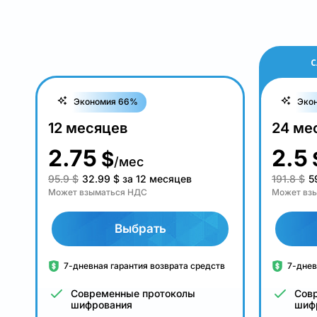
С
Экономия 66%
Эко
12 месяцев
24 ме
2.75
2.5
$
/мес
95.9 $
32.99
$
за 12 месяцев
191.8 $
5
Может взыматься НДС
Может вз
Выбрать
7-дневная гарантия возврата средств
7-днев
Современные протоколы
Сов
шифрования
шиф