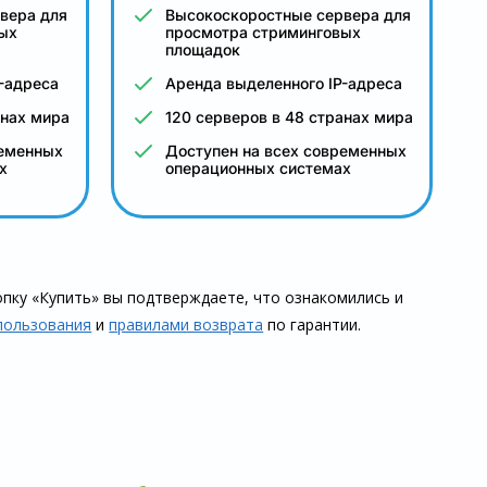
вера для
Высокоскоростные сервера для
ых
просмотра стриминговых
площадок
-адреса
Аренда выделенного IP-адреса
анах мира
120 серверов в 48 странах мира
ременных
Доступен на всех современных
х
операционных системах
пку «Купить» вы подтверждаете, что озна­комились и
пользования
и
правилами воз­врата
по гарантии.