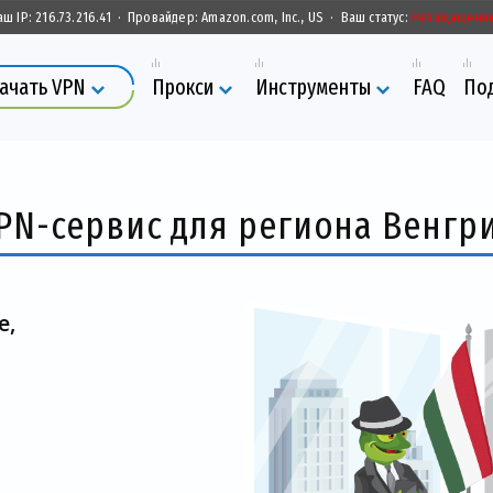
аш IP:
216.73.216.41
·
Провайдер:
Amazon.com, Inc., US
·
Ваш статус:
Незащищенн
ачать VPN
Прокси
Инструменты
FAQ
По
PN-сервис для региона Венгр
е,