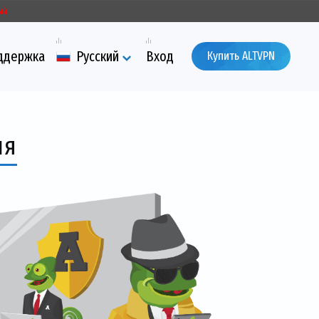
ый
ддержка
Русский
Вход
Купить ALTVPN
ия