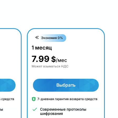
Экономия 0%
1 месяц
7.99
$
/мес
Может взыматься НДС
Выбрать
а средств
7-дневная гарантия возврата средств
лы
Современные протоколы
шифрования