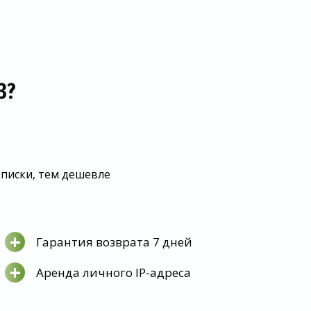
З?
дписки, тем дешевле
+
Гарантия возврата 7 дней
+
Аренда личного IP-адреса