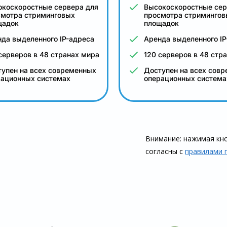
окоскоростные сервера для
Высокоскоростные сер
смотра стриминговых
просмотра стримингов
щадок
площадок
да выделенного IP-адреса
Аренда выделенного IP
серверов в 48 странах мира
120 серверов в 48 стр
упен на всех современных
Доступен на всех сов
рационных системах
операционных система
Внимание: нажимая кно
согласны с
правилами 