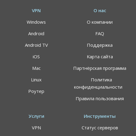
VPN
О нас
Windows
О компании
Android
FAQ
Android TV
Поддержка
iOS
Карта сайта
Mac
Партнёрская программа
АКЦИЯ
СКИДКИ 64%
Linux
Политика
конфиденциальности
Роутер
Воспользуйтесь специальным предложением
Правила пользования
ALTVPN, и сэкомьте на тарифном плане до 64%
191.8$
59.99$
Услуги
Инструменты
VPN
Статус серверов
Цена указана за план подписки 24 месяца, может
применяться НДС