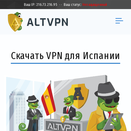
Ваш IP:
216.73.216.95
·
·
Ваш статус:
Незащищенный
Скачать VPN для Испании