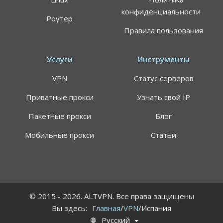
конфиденциальности
Роутер
Воспользуйтесь специальным предложением
Правила пользования
ALTVPN, и сэкомьте на тарифном плане до 64%
191.8$
59.99$
Услуги
Инструменты
VPN
Статус серверов
Цена указана за план подписки 24 месяца, может
применяться НДС
Приватные прокси
Узнать свой IP
Самый быстрый VPN-сервис в мире
Пакетные прокси
Блог
Персональные сервера для просмотра
стриминговых площадок
Мобильные прокси
Статьи
7 дней гарантия возврата средств (вернем
деньги без лишних вопросов)
0
15
28
48
DAYS
HOURS
MINUTES
SECONDS
© 2015 - 2026. ALTVPN. Все права защищены
Вы здесь:
Главная
/
VPN
/Испания
ВОСПОЛЬЗОВАТЬСЯ ПРЕДЛОЖЕНИЕМ
Русский