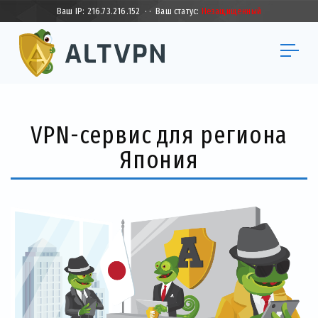
Ваш IP:
216.73.216.152
·
·
Ваш статус:
Незащищенный
VPN-сервис для региона
Япония