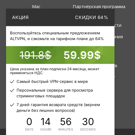
Mac
Партнёрская программа
АКЦИЯ
СКИДКИ 64%
Linux
Политика
конфиденциальности
Роутер
Воспользуйтесь специальным предложением
Правила пользования
ALTVPN, и сэкомьте на тарифном плане до 64%
191.8$
59.99$
Услуги
Инструменты
VPN
Статус серверов
Цена указана за план подписки 24 месяца, может
применяться НДС
Приватные прокси
Узнать свой IP
Самый быстрый VPN-сервис в мире
Пакетные прокси
Блог
Персональные сервера для просмотра
стриминговых площадок
Мобильные прокси
Статьи
7 дней гарантия возврата средств (вернем
деньги без лишних вопросов)
0
14
56
30
DAYS
HOURS
MINUTES
SECONDS