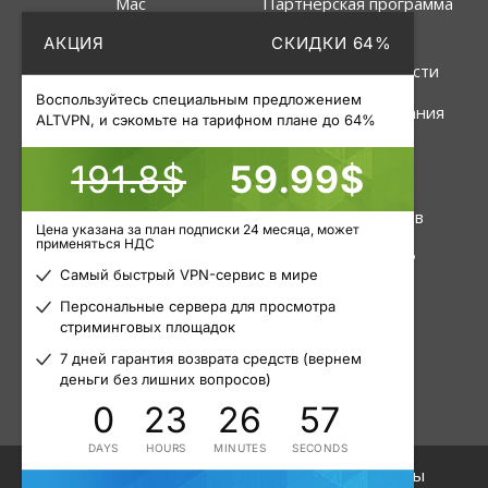
Mac
Партнёрская программа
АКЦИЯ
СКИДКИ 64%
Linux
Политика
конфиденциальности
Роутер
Воспользуйтесь специальным предложением
Правила пользования
ALTVPN, и сэкомьте на тарифном плане до 64%
191.8$
59.99$
Услуги
Инструменты
VPN
Статус серверов
Цена указана за план подписки 24 месяца, может
применяться НДС
Приватные прокси
Узнать свой IP
Самый быстрый VPN-сервис в мире
Пакетные прокси
Блог
Персональные сервера для просмотра
стриминговых площадок
Мобильные прокси
Статьи
7 дней гарантия возврата средств (вернем
деньги без лишних вопросов)
0
23
26
57
DAYS
HOURS
MINUTES
SECONDS
© 2015 - 2026. ALTVPN. Все права защищены