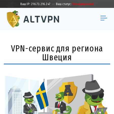
Ваш IP:
216.73.216.247
·
·
Ваш статус:
Незащищенный
VPN-сервис для региона
Швеция