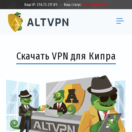
Ваш IP:
216.73.217.85
·
·
Ваш статус:
Незащищенный
Скачать VPN для Кипра