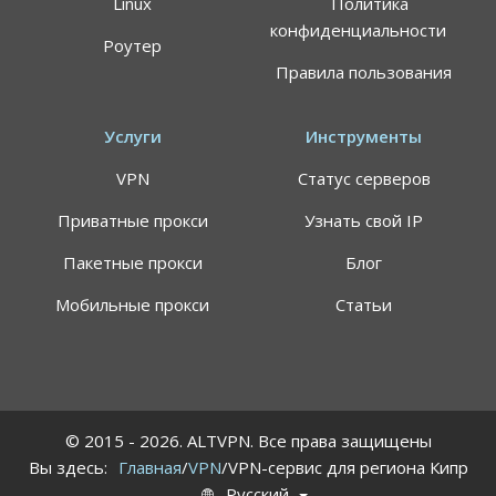
Linux
Политика
конфиденциальности
Роутер
Правила пользования
АКЦИЯ
СКИДКИ 64%
Воспользуйтесь специальным предложением
Услуги
Инструменты
ALTVPN, и сэкомьте на тарифном плане до 64%
VPN
Статус серверов
191.8$
59.99$
Приватные прокси
Узнать свой IP
Пакетные прокси
Блог
Цена указана за план подписки 24 месяца, может
применяться НДС
Мобильные прокси
Статьи
Самый быстрый VPN-сервис в мире
Персональные сервера для просмотра
стриминговых площадок
7 дней гарантия возврата средств (вернем
деньги без лишних вопросов)
© 2015 - 2026. ALTVPN. Все права защищены
0
11
30
16
Вы здесь:
Главная
/
VPN
/VPN-сервис для региона Кипр
DAYS
HOURS
MINUTES
SECONDS
Русский