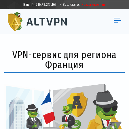
Ваш IP:
216.73.217.167
·
·
Ваш статус:
Незащищенный
VPN-сервис для региона
Франция