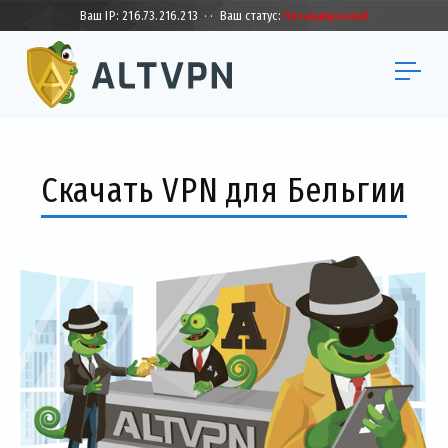
Ваш IP:
216.73.216.213
·
·
Ваш статус:
Незащищенный
Скачать VPN для Бельгии