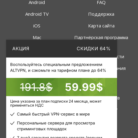
Android
FAQ
Android TV
Поддержка
iOS
Карта сайта
Mac
Партнёрская программа
АКЦИЯ
СКИДКИ 64%
Linux
Политика
конфиденциальности
Роутер
Воспользуйтесь специальным предложением
Правила пользования
ALTVPN, и сэкомьте на тарифном плане до 64%
191.8$
59.99$
Услуги
Инструменты
VPN
Статус серверов
Цена указана за план подписки 24 месяца, может
применяться НДС
Приватные прокси
Узнать свой IP
Самый быстрый VPN-сервис в мире
Пакетные прокси
Блог
Персональные сервера для просмотра
стриминговых площадок
Мобильные прокси
Статьи
7 дней гарантия возврата средств (вернем