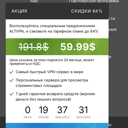
Mac
Партнёрская программа
АКЦИЯ
СКИДКИ 64%
Linux
Политика
конфиденциальности
Роутер
Воспользуйтесь специальным предложением
Правила пользования
ALTVPN, и сэкомьте на тарифном плане до 64%
191.8$
59.99$
Услуги
Инструменты
VPN
Статус серверов
Цена указана за план подписки 24 месяца, может
применяться НДС
Приватные прокси
Узнать свой IP
Самый быстрый VPN-сервис в мире
Пакетные прокси
Блог
Персональные сервера для просмотра
стриминговых площадок
Мобильные прокси
Статьи
7 дней гарантия возврата средств (вернем
деньги без лишних вопросов)
0
19
37
31
DAYS
HOURS
MINUTES
SECONDS
© 2015 - 2026. ALTVPN. Все права защищены