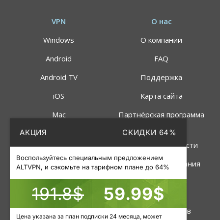
VPN
О нас
Windows
О компании
Android
FAQ
Android TV
Поддержка
iOS
Карта сайта
Mac
Партнёрская программа
АКЦИЯ
СКИДКИ 64%
Linux
Политика
конфиденциальности
Роутер
Воспользуйтесь специальным предложением
Правила пользования
ALTVPN, и сэкомьте на тарифном плане до 64%
191.8$
59.99$
Услуги
Инструменты
VPN
Статус серверов
Цена указана за план подписки 24 месяца, может