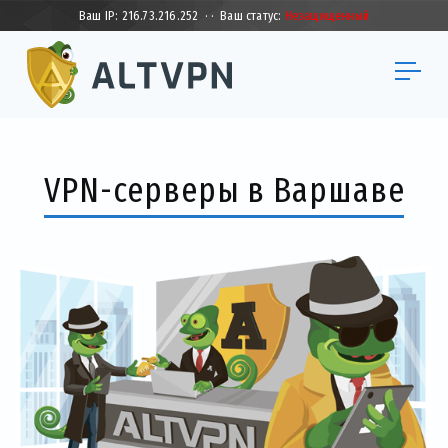
Ваш IP:
216.73.216.252
·
·
Ваш статус:
Незащищенный
VPN-серверы в Варшаве