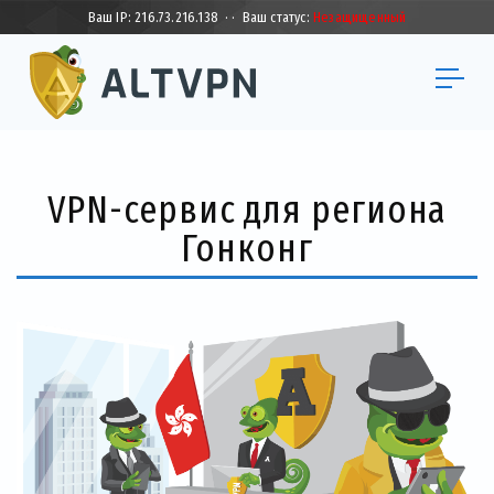
Ваш IP:
216.73.216.138
·
·
Ваш статус:
Незащищенный
VPN-сервис для региона
Гонконг