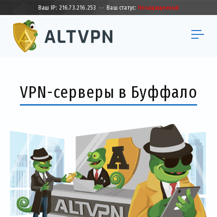
Ваш IP:
216.73.216.253
·
·
Ваш статус:
Незащищенный
VPN-серверы в Буффало