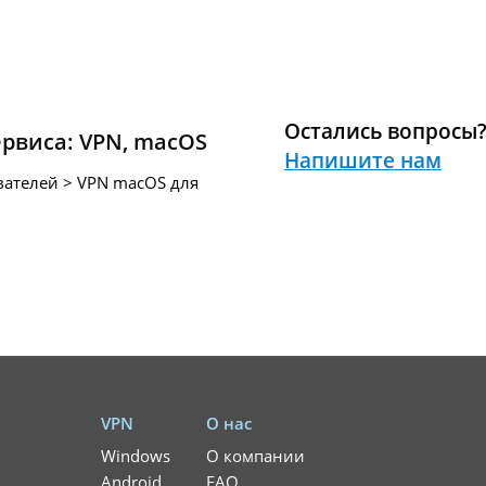
Остались вопросы
ервиса:
VPN
,
macOS
Напишите нам
вателей > VPN macOS для
VPN
О нас
Windows
О компании
Android
FAQ