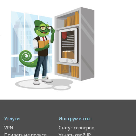
?
Услуги
Инструменты
VPN
Статус серверов
Приватные прокси
Узнать свой IP