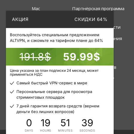
Mac
Партнёрская программа
АКЦИЯ
СКИДКИ 64%
Linux
Политика
конфиденциальности
Роутер
Воспользуйтесь специальным предложением
Правила пользования
ALTVPN, и сэкомьте на тарифном плане до 64%
191.8$
59.99$
Услуги
Инструменты
VPN
Статус серверов
Цена указана за план подписки 24 месяца, может
применяться НДС
Приватные прокси
Узнать свой IP
Самый быстрый VPN-сервис в мире
Пакетные прокси
Блог
Персональные сервера для просмотра
стриминговых площадок
Мобильные прокси
Статьи
7 дней гарантия возврата средств (вернем
деньги без лишних вопросов)
0
19
51
39
DAYS
HOURS
MINUTES
SECONDS