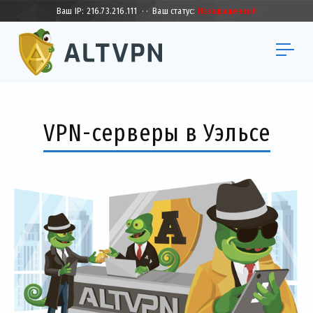
Ваш IP:
216.73.216.111
·
·
Ваш статус:
Незащищенный
VPN-серверы в Уэльсе