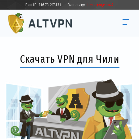
Ваш IP:
216.73.217.131
·
·
Ваш статус:
Незащищенный
Скачать VPN для Чили