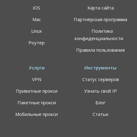
iOS
Карта сайта
Mac
Партнёрская программа
АКЦИЯ
СКИДКИ 64%
Linux
Политика
конфиденциальности
Роутер
Воспользуйтесь специальным предложением
Правила пользования
ALTVPN, и сэкомьте на тарифном плане до 64%
191.8$
59.99$
Услуги
Инструменты
VPN
Статус серверов
Цена указана за план подписки 24 месяца, может
применяться НДС
Приватные прокси
Узнать свой IP
Самый быстрый VPN-сервис в мире
Пакетные прокси
Блог
Персональные сервера для просмотра
стриминговых площадок
Мобильные прокси
Статьи
7 дней гарантия возврата средств (вернем
деньги без лишних вопросов)
0
-7
15
35