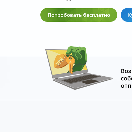
Попробовать бесплатно
К
Воз
соб
отп