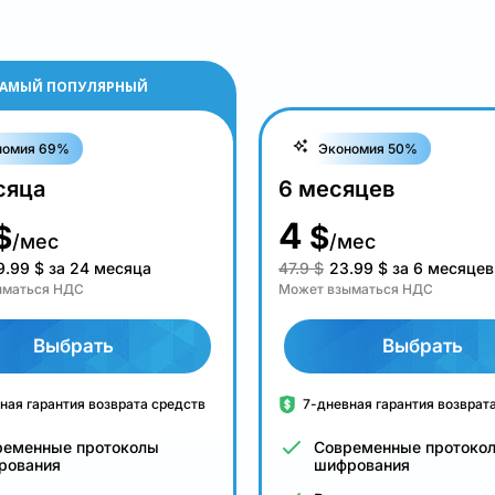
АМЫЙ ПОПУЛЯРНЫЙ
номия 69%
Экономия 50%
сяца
6 месяцев
4
$
$
/мес
/мес
9.99
$
за 24 месяца
47.9 $
23.99
$
за 6 месяцев
ыматься НДС
Может взыматься НДС
Выбрать
Выбрать
ная гарантия возврата средств
7-дневная гарантия возврат
ременные протоколы
Современные протоко
рования
шифрования