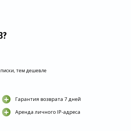
З?
дписки, тем дешевле
+
Гарантия возврата 7 дней
+
Аренда личного IP-адреса