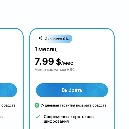
Экономия 0%
1 месяц
7.99
$
/мес
Может взыматься НДС
Выбрать
а средств
7-дневная гарантия возврата средств
лы
Современные протоколы
шифрования