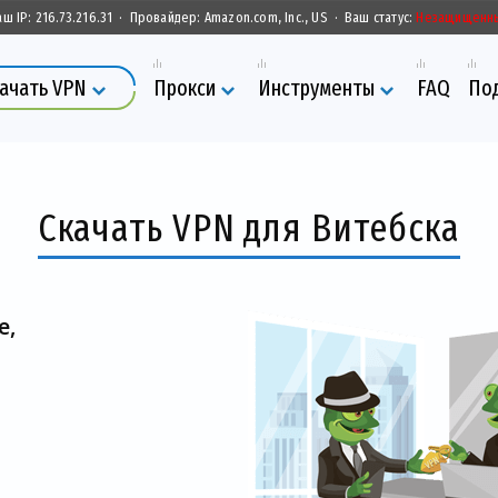
аш IP:
216.73.216.31
·
Провайдер:
Amazon.com, Inc., US
·
Ваш статус:
Незащищенн
ачать VPN
Прокси
Инструменты
FAQ
По
Скачать VPN для Витебска
е,