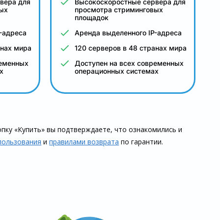
вера для
Высокоскоростные сервера для
ых
просмотра стриминговых
площадок
-адреса
Аренда выделенного IP-адреса
анах мира
120 серверов в 48 странах мира
ременных
Доступен на всех современных
х
операционных системах
пку «Купить» вы подтверждаете, что озна­комились и
пользования
и
правилами воз­врата
по гарантии.