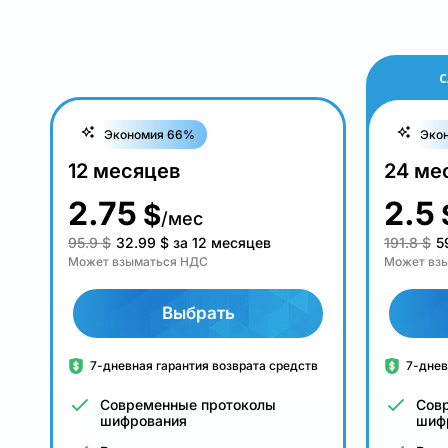
С
Экономия 66%
Эко
12 месяцев
24 ме
2.75
2.5
$
/мес
95.9 $
32.99
$
за 12 месяцев
191.8 $
5
Может взыматься НДС
Может вз
Выбрать
7-дневная гарантия возврата средств
7-днев
Современные протоколы
Сов
шифрования
шиф