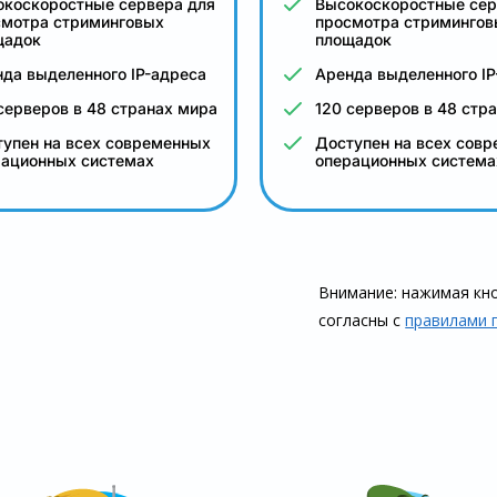
окоскоростные сервера для
Высокоскоростные сер
смотра стриминговых
просмотра стримингов
щадок
площадок
да выделенного IP-адреса
Аренда выделенного IP
серверов в 48 странах мира
120 серверов в 48 стр
упен на всех современных
Доступен на всех сов
рационных системах
операционных система
Внимание: нажимая кно
согласны с
правилами 