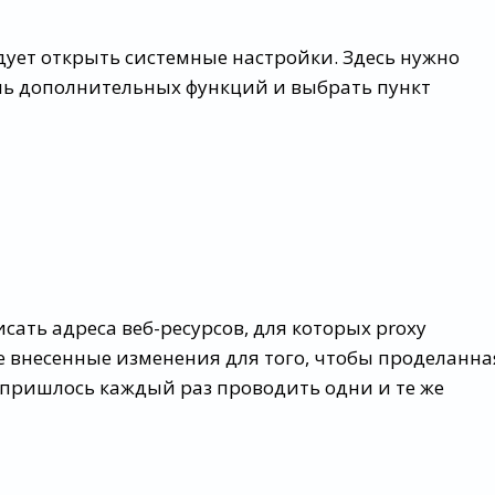
ует открыть системные настройки. Здесь нужно
ель дополнительных функций и выбрать пункт
исать адреса веб-ресурсов, для которых proxy
те внесенные изменения для того, чтобы проделанна
е пришлось каждый раз проводить одни и те же