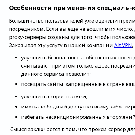
Особенности применения специальн
Большинство пользователей уже оценили преим
посредником. Если вы еще не вошли в их число
proxy-серверы созданы для того, чтобы пользов
Заказывая эту услугу в нашей компании
Alt VPN
,
улучшить безопасность собственных посещ
считывают при этом только адрес посредни
данного сервиса позволит;
посещать сайты, запрещенные в стране ва
улучшить скорость связи;
иметь свободный доступ ко всему заблокир
избегать несанкционированных вторжений
Смысл заключается в том, что прокси-сервер дл