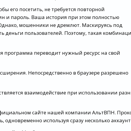
тобы его посетить, не требуется повторной
ин и пароль. Ваша история при этом полностью
 Однако, мошенники не дремлют. Маскируясь под
ть деньги пользователей. Поэтому, такая комбинац
я программа переводит нужный ресурс на свой
сширения. Непосредственно в браузере разрешено
ществляется взаимодействие при использовании раз
фициальном сайте нашей компании АльтВПН. Прок
ь, одновременно используя сразу несколько аккаунт