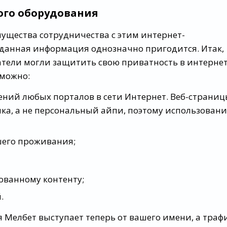
ого оборудования
ущества сотрудничества с этим интернет-
, данная информация однозначно пригодится. Итак,
атели могли защитить свою приватность в интернет
 можно:
ений любых порталов в сети Интернет. Веб-страни
ка, а не персональный айпи, поэтому использовани
шего проживания;
ованному контенту;
.
я Мелбет выступает теперь от вашего имени, а траф