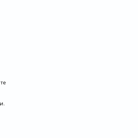
ете
и.