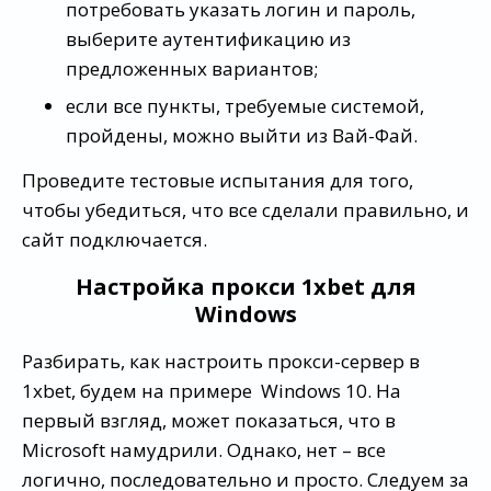
потребовать указать логин и пароль,
выберите аутентификацию из
предложенных вариантов;
если все пункты, требуемые системой,
пройдены, можно выйти из Вай-Фай.
Проведите тестовые испытания для того,
чтобы убедиться, что все сделали правильно, и
сайт подключается.
Настройка прокси 1xbet для
Windows
Разбирать, как настроить прокси-сервер в
1xbet, будем на примере Windows 10. На
первый взгляд, может показаться, что в
Microsoft намудрили. Однако, нет – все
логично, последовательно и просто. Следуем за