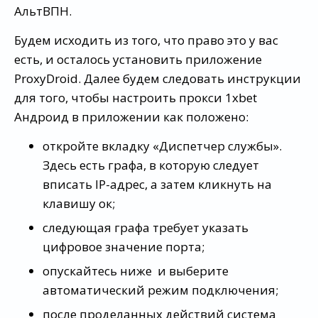
АльтВПН.
Будем исходить из того, что право это у вас
есть, и осталось установить приложение
ProxyDroid. Далее будем следовать инструкции
для того, чтобы настроить прокси 1xbet
Андроид в приложении как положено:
откройте вкладку «Диспетчер службы».
Здесь есть графа, в которую следует
вписать IP-адрес, а затем кликнуть на
клавишу ок;
следующая графа требует указать
цифровое значение порта;
опускайтесь ниже и выберите
автоматический режим подключения;
после проделанных действий система