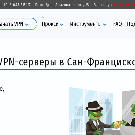
аш IP:
216.73.217.117
·
Провайдер:
Amazon.com, Inc., US
·
Ваш статус:
Незащищенн
ачать VPN
Прокси
Инструменты
FAQ
По
VPN-серверы в Сан-Франциск
е,