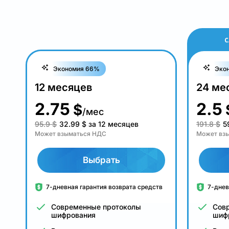
С
Экономия 66%
Эко
12 месяцев
24 ме
2.75
2.5
$
/мес
95.9 $
32.99
$
за 12 месяцев
191.8 $
5
Может взыматься НДС
Может вз
Выбрать
7-дневная гарантия возврата средств
7-днев
Современные протоколы
Сов
шифрования
шиф