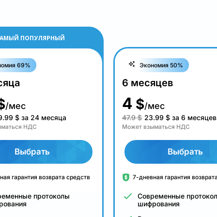
АМЫЙ ПОПУЛЯРНЫЙ
номия 69%
Экономия 50%
сяца
6 месяцев
4
$
$
/мес
/мес
9.99
$
за 24 месяца
47.9 $
23.99
$
за 6 месяцев
ыматься НДС
Может взыматься НДС
Выбрать
Выбрать
ная гарантия возврата средств
7-дневная гарантия возврат
ременные протоколы
Современные протоко
рования
шифрования