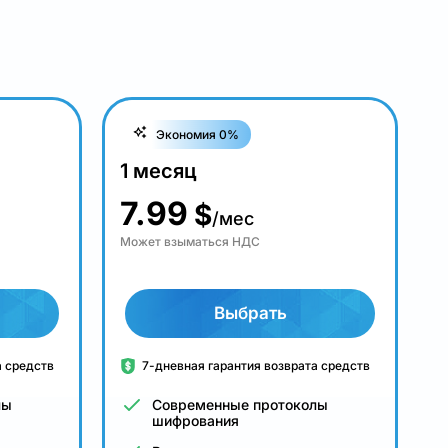
Экономия 0%
1 месяц
7.99
$
/мес
Может взыматься НДС
Выбрать
а средств
7-дневная гарантия возврата средств
лы
Современные протоколы
шифрования