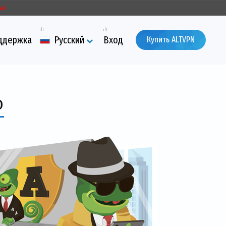
ый
ддержка
Русский
Вход
Купить ALTVPN
о