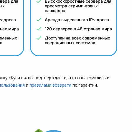
вера для
Высокоскоростные сервера для
ых
просмотра стриминговых
площадок
-адреса
Аренда выделенного IP-адреса
анах мира
120 серверов в 48 странах мира
ременных
Доступен на всех современных
х
операционных системах
пку «Купить» вы подтверждаете, что озна­комились и
пользования
и
правилами воз­врата
по гарантии.