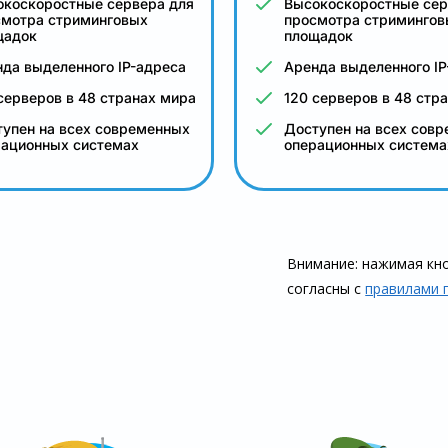
окоскоростные сервера для
Высокоскоростные сер
смотра стриминговых
просмотра стримингов
щадок
площадок
да выделенного IP-адреса
Аренда выделенного IP
серверов в 48 странах мира
120 серверов в 48 стр
упен на всех современных
Доступен на всех сов
рационных системах
операционных система
Внимание: нажимая кно
согласны с
правилами 