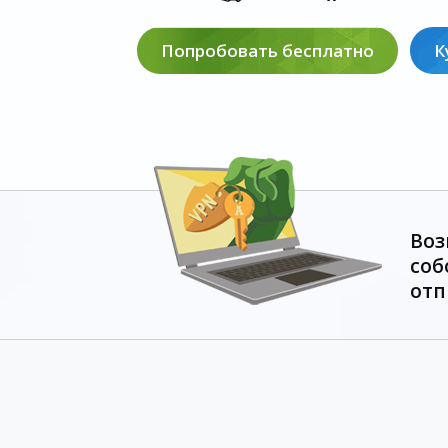
Попробовать бесплатно
К
Воз
соб
отп