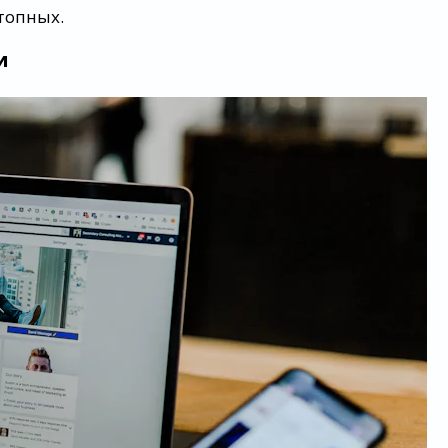
топных.
и