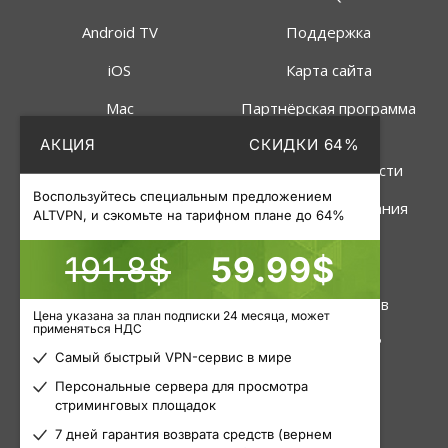
Android TV
Поддержка
iOS
Карта сайта
Mac
Партнёрская программа
АКЦИЯ
СКИДКИ 64%
Linux
Политика
конфиденциальности
Роутер
Воспользуйтесь специальным предложением
Правила пользования
ALTVPN, и сэкомьте на тарифном плане до 64%
191.8$
59.99$
Услуги
Инструменты
VPN
Статус серверов
Цена указана за план подписки 24 месяца, может
применяться НДС
Приватные прокси
Узнать свой IP
Самый быстрый VPN-сервис в мире
Пакетные прокси
Блог
Персональные сервера для просмотра
стриминговых площадок
Мобильные прокси
Статьи
7 дней гарантия возврата средств (вернем