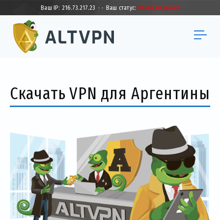
Ваш IP:
216.73.217.23
·
·
Ваш статус:
Незащищенный
Скачать VPN для Аргентины