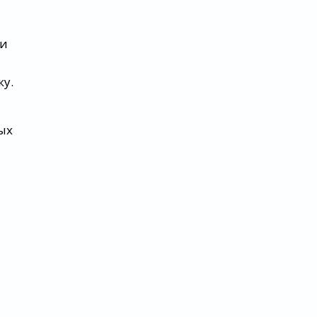
 и
ку.
ых