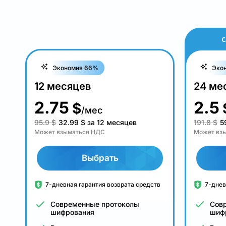
С
Экономия 66%
Эко
12 месяцев
24 ме
2.75
2.5
$
/мес
95.9 $
32.99
$
за 12 месяцев
191.8 $
5
Может взыматься НДС
Может вз
Выбрать
7-дневная гарантия возврата средств
7-днев
Современные протоколы
Сов
шифрования
шиф