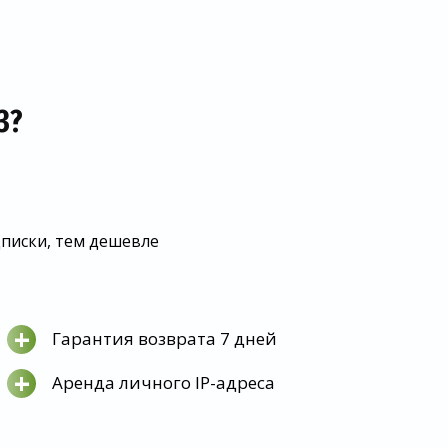
З?
дписки, тем дешевле
+
Гарантия возврата 7 дней
+
Аренда личного IP-адреса