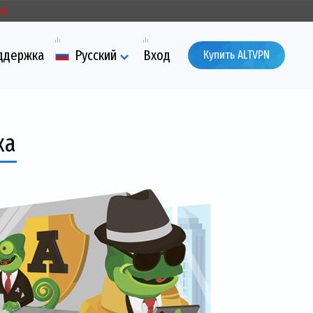
ый
ддержка
Русский
Вход
Купить ALTVPN
ка