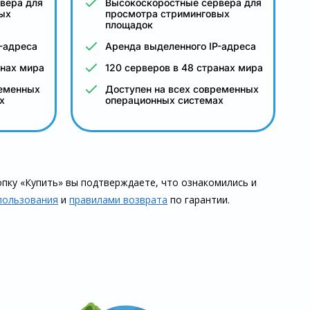
вера для
Высокоскоростные сервера для
ых
просмотра стриминговых
площадок
-адреса
Аренда выделенного IP-адреса
анах мира
120 серверов в 48 странах мира
ременных
Доступен на всех современных
х
операционных системах
пку «Купить» вы подтверждаете, что озна­комились и
пользования
и
правилами воз­врата
по гарантии.