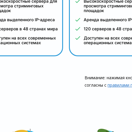
окоскоростные сервера для
Высокоскоростные сер
смотра стриминговых
просмотра стримингов
щадок
площадок
да выделенного IP-адреса
Аренда выделенного IP
серверов в 48 странах мира
120 серверов в 48 стр
упен на всех современных
Доступен на всех сов
рационных системах
операционных система
Внимание: нажимая кно
согласны с
правилами 