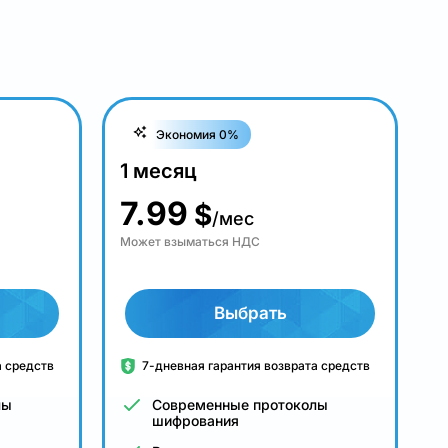
Экономия 0%
1 месяц
7.99
$
/мес
Может взыматься НДС
Выбрать
а средств
7-дневная гарантия возврата средств
лы
Современные протоколы
шифрования