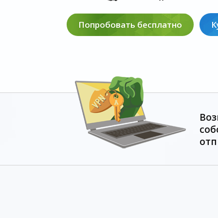
Попробовать бесплатно
К
Воз
соб
отп