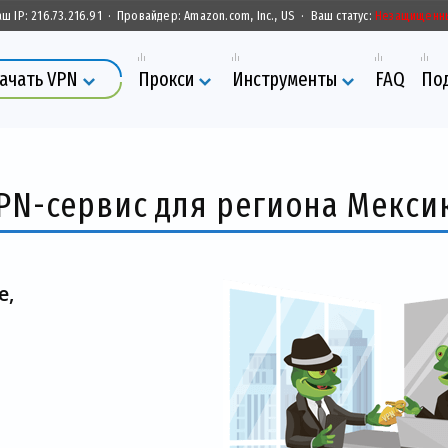
аш IP:
216.73.216.91
·
Провайдер:
Amazon.com, Inc., US
·
Ваш статус:
Незащищенн
ачать VPN
Прокси
Инструменты
FAQ
По
PN-сервис для региона Мекси
е,