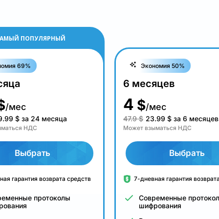
АМЫЙ ПОПУЛЯРНЫЙ
номия 69%
Экономия 50%
сяца
6 месяцев
4
$
$
/мес
/мес
9.99
$
за 24 месяца
47.9 $
23.99
$
за 6 месяцев
ыматься НДС
Может взыматься НДС
Выбрать
Выбрать
ная гарантия возврата средств
7-дневная гарантия возврат
ременные протоколы
Современные протоко
рования
шифрования